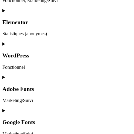
Fonctionnel, Marketing/Suivi
Consent
to
service
Elementor
google-
recaptcha
Statistiques (anonymes)
Consent
to
service
WordPress
elementor
Fonctionnel
Consent
to
service
Adobe Fonts
wordpress
Marketing/Suivi
Consent
to
service
Google Fonts
adobe-
fonts
Marketing/Suivi