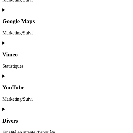
Consent
to
service
Google Maps
google-
fonts
Marketing/Suivi
Consent
to
service
Vimeo
google-
maps
Statistiques
Consent
to
service
YouTube
vimeo
Marketing/Suivi
Consent
to
service
Divers
youtube
Finalité en attente d’enquête