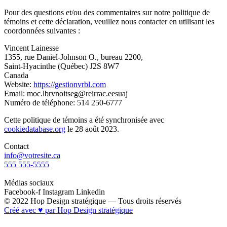
Pour des questions et/ou des commentaires sur notre politique de
témoins et cette déclaration, veuillez nous contacter en utilisant les
coordonnées suivantes :
Vincent Lainesse
1355, rue Daniel-Johnson O., bureau 2200,
Saint-Hyacinthe (Québec) J2S 8W7
Canada
Website:
https://gestionvrbl.com
Email:
moc.lbrvnoitseg@reirrac.eesuaj
Numéro de téléphone: 514 250-6777
Cette politique de témoins a été synchronisée avec
cookiedatabase.org
le 28 août 2023.
Contact
info@votresite.ca
555 555-5555
Médias sociaux
Facebook-f
Instagram
Linkedin
© 2022 Hop Design stratégique — Tous droits réservés
Créé avec ♥ par Hop Design stratégique